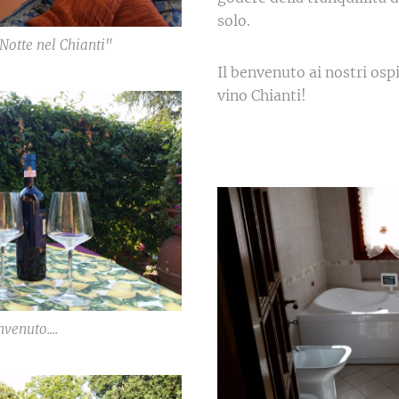
solo.
Notte nel Chianti"
Il benvenuto ai nostri ospit
vino Chianti!
nvenuto....