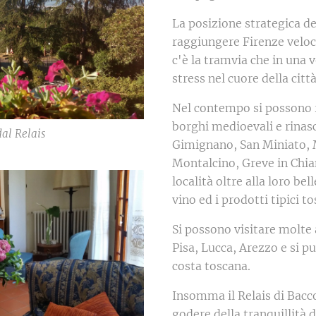
La posizione strategica de
raggiungere Firenze veloc
c'è la tramvia che in una 
stress nel cuore della città
Nel contempo si possono 
borghi medioevali e rinasc
al Relais
Gimignano, San Miniato, 
Montalcino, Greve in Chian
località oltre alla loro be
vino ed i prodotti tipici to
Si possono visitare molte a
Pisa, Lucca, Arezzo e si p
costa toscana.
Insomma il Relais di Bacco
godere della tranquillità