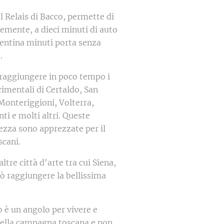
l Relais di Bacco, permette di
emente, a dieci minuti di auto
ventina minuti porta senza
.
raggiungere in poco tempo i
imentali di Certaldo, San
Monteriggioni, Volterra,
ti e molti altri. Queste
llezza sono apprezzate per il
scani.
ltre città d'arte tra cui Siena,
uò raggiungere la bellissima
 è un angolo per vivere e
 della campagna toscana e non