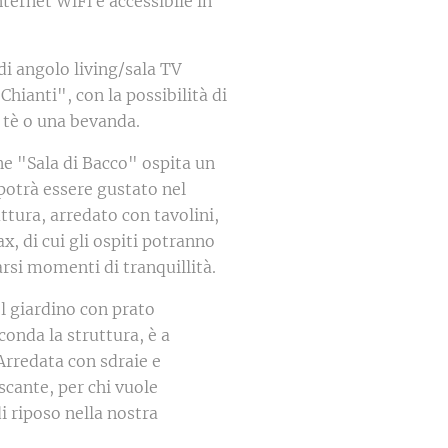
ternet WiFi è accessibile in
 di angolo living/sala TV
 Chianti", con la possibilità di
 tè o una bevanda.
ne "Sala di Bacco" ospita un
 potrà essere gustato nel
ttura, arredato con tavolini,
x, di cui gli ospiti potranno
arsi momenti di tranquillità.
l giardino con prato
rconda la struttura, è a
 Arredata con sdraie e
scante, per chi vuole
i riposo nella nostra