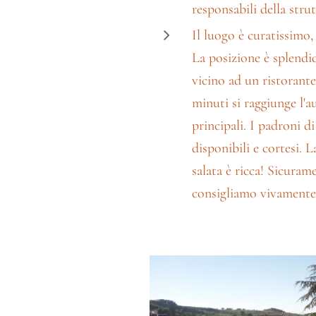
responsabili della str
Il luogo è curatissimo,
La posizione è splendid
vicino ad un ristorant
minuti si raggiunge l'a
principali. I padroni d
disponibili e cortesi. L
salata è ricca! Sicuram
consigliamo vivamente