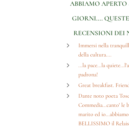
ABBIAMO APERTO 
GIORNI....
QUESTE
RECENSIONI DEI 
Immersi nella tranquill
della cultura....
...la pace...la quiete...l
padrona!
Great breakfast. Friend
Dante noto poeta Tosca
Commedia...canto' le be
marito ed io...abbia
BELLISSIMO il Relais 