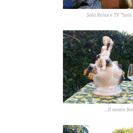
Sala Relax e TV "Sala 
....Il nostro Be