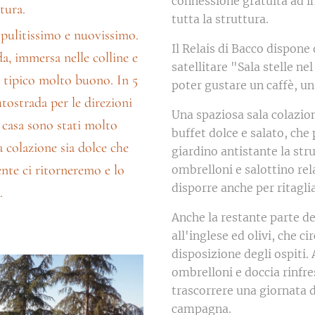
connessione gratuita ad in
uttura.
tutta la struttura.
 pulitissimo e nuovissimo.
Il Relais di Bacco dispone
a, immersa nelle colline e
satellitare "Sala stelle nel
e tipico molto buono. In 5
poter gustare un caffè, un
utostrada per le direzioni
Una spaziosa sala colazio
i casa sono stati molto
buffet dolce e salato, che
a colazione sia dolce che
giardino antistante la stru
ente ci ritorneremo e lo
ombrelloni e salottino rela
disporre anche per ritagli
.
Anche la restante parte de
all'inglese ed olivi, che ci
disposizione degli ospiti.
ombrelloni e doccia rinfre
trascorrere una giornata d
campagna.