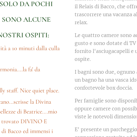
SOLO DA POCHI
il Relais di Bacco, che offre
trascorrere una vacanza al
 SONO ALCUNE
relax.
NOSTRI OSPITI:
Le quattro camere sono ac
gusto e sono dotate di TV
ità a 10 minuti dalla culla
fornito l'asciugacapelli e
ospite.
'armonia....la fa' da
I bagni sono due, ognuno 
un bagno ha una vasca idr
confortevole box doccia.
ly staff. Nice quiet place.
Per famiglie sono disponi
no...scrisse la Divina
oppure camere con possibil
llezze di Beatrice....mio
viste le notevoli dimensio
mo trovato DIVINO E
E' presente un parcheggio 
di Bacco ed immensi i