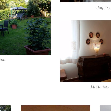
Bagno c
dino
La camera 